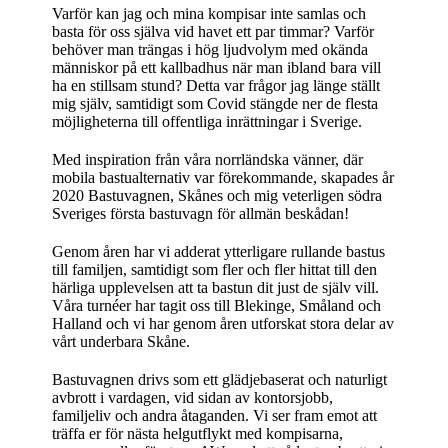
Varför kan jag och mina kompisar inte samlas och
basta för oss själva vid havet ett par timmar? Varför
behöver man trängas i hög ljudvolym med okända
människor på ett kallbadhus när man ibland bara vill
ha en stillsam stund? Detta var frågor jag länge ställt
mig själv, samtidigt som Covid stängde ner de flesta
möjligheterna till offentliga inrättningar i Sverige.
Med inspiration från våra norrländska vänner, där
mobila bastualternativ var förekommande, skapades år
2020 Bastuvagnen, Skånes och mig veterligen södra
Sveriges första bastuvagn för allmän beskådan!
Genom åren har vi adderat ytterligare rullande bastus
till familjen, samtidigt som fler och fler hittat till den
härliga upplevelsen att ta bastun dit just de själv vill.
Våra turnéer har tagit oss till Blekinge, Småland och
Halland och vi har genom åren utforskat stora delar av
vårt underbara Skåne.
Bastuvagnen drivs som ett glädjebaserat och naturligt
avbrott i vardagen, vid sidan av kontorsjobb,
familjeliv och andra åtaganden. Vi ser fram emot att
träffa er för nästa helgutflykt med kompisarna,